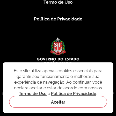
Termo de Uso
Política de Privacidade
Este site utiliza apenas cookies essenciais para
garantir seu funcionamento e melhorar sua
© 2026 CMS.SP.GOV.BR. Todos os direitos reservados.
experiência de navegação. Ao continuar, você
declara aceitar e estar de acordo com nossos
Este site e todo o seu conteúdo, incluindo textos, imagens e design, são
Termo de Uso
e
Política de Privacidade
.
protegidos por direitos autorais e não podem ser reproduzidos, distribuídos ou
modificados sem permissão expressa. Para mais informações ou para
Aceitar
solicitações de uso, acesse nosso site
cms.sp.gov.br
- sistema de
gerenciamento de conteúdo do Estado de São Paulo.