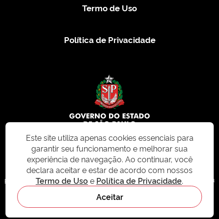
Termo de Uso
Política de Privacidade
Este site utiliza apenas cookies essenciais para
garantir seu funcionamento e melhorar sua
© 2026 CMS.SP.GOV.BR. Todos os direitos reservados.
experiência de navegação. Ao continuar, você
declara aceitar e estar de acordo com nossos
Este site e todo o seu conteúdo, incluindo textos, imagens e design, são
Termo de Uso
e
Política de Privacidade
.
protegidos por direitos autorais e não podem ser reproduzidos, distribuídos ou
modificados sem permissão expressa. Para mais informações ou para
Aceitar
solicitações de uso, acesse nosso site
cms.sp.gov.br
- sistema de
gerenciamento de conteúdo do Estado de São Paulo.